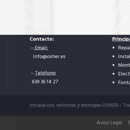
Contacto:
Princip
–
Email:
Repa
Info@osher.es
Insta
Mont
–
Teléfono
Elect
639 36 14 27
Font
Instalación, reformas y montajes OSHER –
To
Aviso Legal